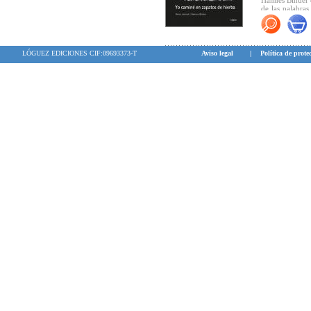
Hannes Binder c
de las palabras
lleva más allá d
LÓGUEZ EDICIONES CIF:09693373-T
Aviso legal
|
Política de prote