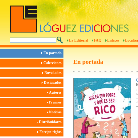
La Editorial
FAQ
Enlaces
Localiza
En portada
En portada
Colecciones
Novedades
Destacados
T
Autores
t
c
Premios
d
s
Noticias
Distribuidores
Foreign rights