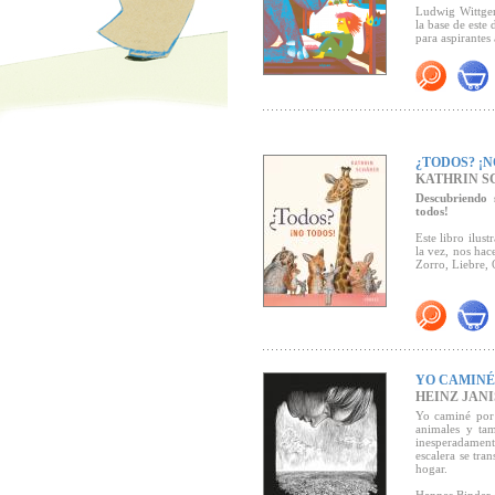
Ludwig Wittgen
la base de este
para aspirantes 
Premio Troisdo
¿TODOS? ¡N
KATHRIN S
Descubriendo 
todos!
Este libro ilus
la vez, nos hac
Zorro, Liebre, 
YO CAMINÉ
HEINZ JAN
Yo caminé por 
animales y ta
inesperadament
escalera se tr
hogar.