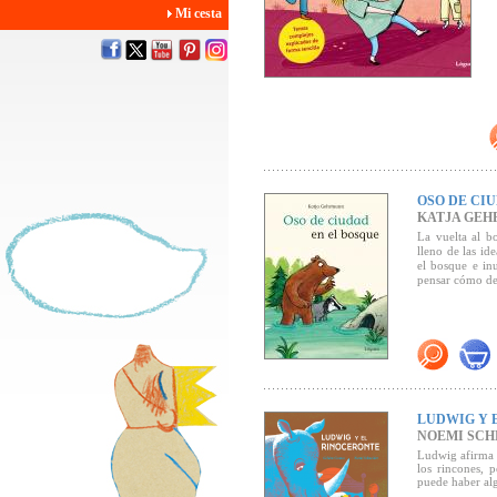
Mi cesta
OSO DE CI
KATJA GE
La vuelta al b
lleno de las id
el bosque e in
pensar cómo de
LUDWIG Y 
NOEMI SCH
Ludwig afirma 
los rincones, 
puede haber al