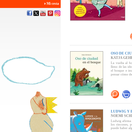
Mi cesta
OSO DE CI
KATJA GE
La vuelta al b
lleno de las id
el bosque e in
pensar cómo de
LUDWIG Y 
NOEMI SCH
Ludwig afirma 
los rincones, 
puede haber al