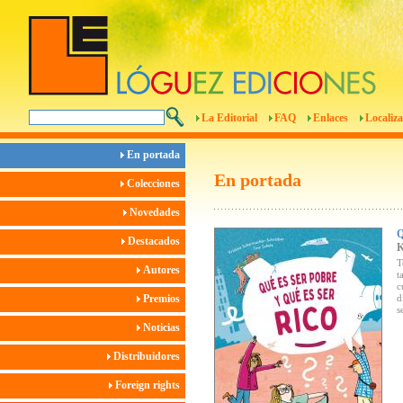
La Editorial
FAQ
Enlaces
Localiza
En portada
En portada
Colecciones
Novedades
Destacados
T
Autores
t
c
Premios
d
s
Noticias
Distribuidores
Foreign rights