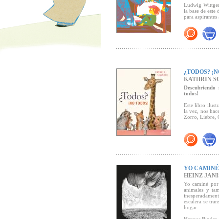
Ludwig Wittgen
la base de este
para aspirantes 
Premio Troisdo
¿TODOS? ¡N
KATHRIN S
Descubriendo 
todos!
Este libro ilus
la vez, nos hac
Zorro, Liebre, 
YO CAMINÉ
HEINZ JAN
Yo caminé por 
animales y ta
inesperadament
escalera se tr
hogar.