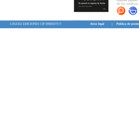
Hannes Binder c
de las palabras
lleva más allá d
LÓGUEZ EDICIONES CIF:09693373-T
Aviso legal
|
Política de prote