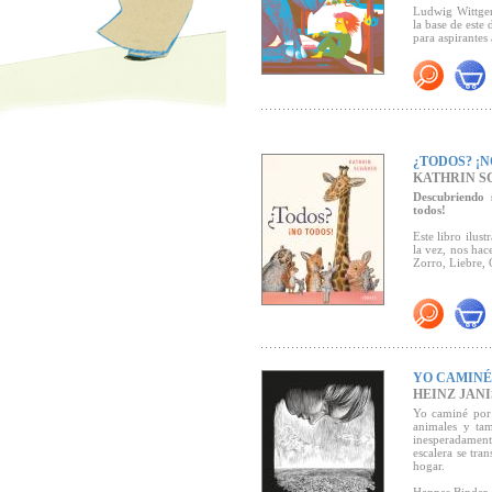
Ludwig Wittgen
la base de este
para aspirantes 
Premio Troisdo
¿TODOS? ¡N
KATHRIN S
Descubriendo 
todos!
Este libro ilus
la vez, nos hac
Zorro, Liebre, 
YO CAMINÉ
HEINZ JAN
Yo caminé por 
animales y ta
inesperadament
escalera se tr
hogar.