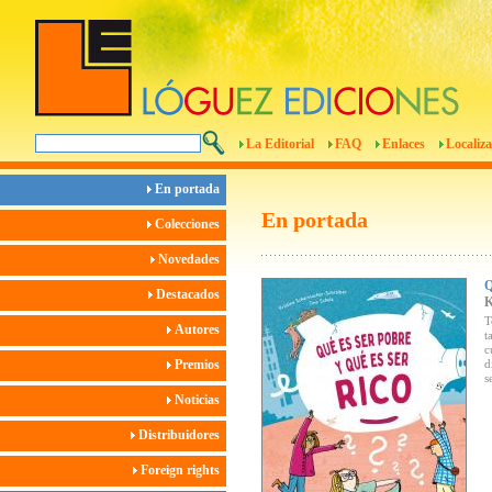
La Editorial
FAQ
Enlaces
Localiza
En portada
En portada
Colecciones
Novedades
Destacados
T
Autores
t
c
Premios
d
s
Noticias
Distribuidores
Foreign rights