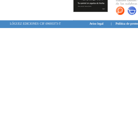
Hannes Binder c
de las palabras
lleva más allá d
LÓGUEZ EDICIONES CIF:09693373-T
Aviso legal
|
Política de prote