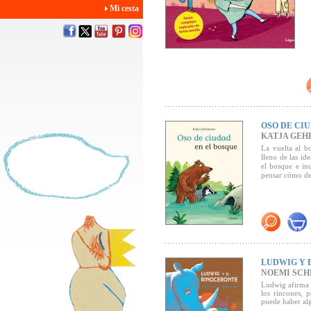
Mi cesta
OSO DE CI
KATJA GE
La vuelta al b
lleno de las id
el bosque e in
pensar cómo de
LUDWIG Y 
NOEMI SCH
Ludwig afirma 
los rincones, 
puede haber al