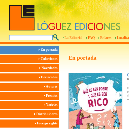
La Editorial
FAQ
Enlaces
Localiza
En portada
En portada
Colecciones
Novedades
Destacados
T
Autores
t
c
Premios
d
s
Noticias
Distribuidores
Foreign rights