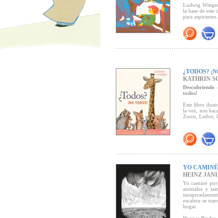
Ludwig Wittgen
la base de este
para aspirantes 
Premio Troisdo
¿TODOS? ¡N
KATHRIN S
Descubriendo 
todos!
Este libro ilus
la vez, nos hac
Zorro, Liebre, 
YO CAMINÉ
HEINZ JAN
Yo caminé por 
animales y ta
inesperadament
escalera se tr
hogar.