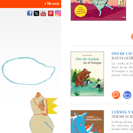
Mi cesta
OSO DE CI
KATJA GE
La vuelta al b
lleno de las id
el bosque e in
pensar cómo de
LUDWIG Y 
NOEMI SCH
Ludwig afirma 
los rincones, 
puede haber al