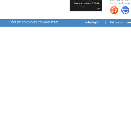
Hannes Binder c
de las palabras
lleva más allá d
LÓGUEZ EDICIONES CIF:09693373-T
Aviso legal
|
Política de prote