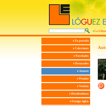
La Editor
En portada
Aut
Colecciones
Novedades
Destacados
Autores
Premios
Noticias
Distribuidores
Foreign rights