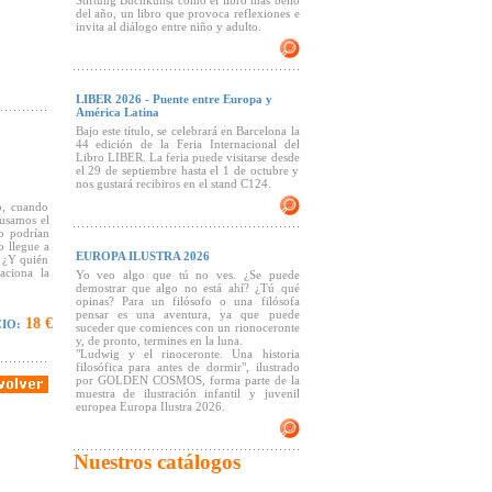
Stiftung Buchkunst como el libro más bello
del año, un libro que provoca reflexiones e
invita al diálogo entre niño y adulto.
LIBER 2026 - Puente entre Europa y
América Latina
Bajo este título, se celebrará en Barcelona la
44 edición de la Feria Internacional del
Libro LIBER. La feria puede visitarse desde
el 29 de septiembre hasta el 1 de octubre y
nos gustará recibiros en el stand C124.
o, cuando
 usamos el
o podrían
o llegue a
EUROPA ILUSTRA 2026
? ¿Y quién
aciona la
Yo veo algo que tú no ves. ¿Se puede
demostrar que algo no está ahí? ¿Tú qué
opinas? Para un filósofo o una filósofa
pensar es una aventura, ya que puede
18 €
IO:
suceder que comiences con un rionoceronte
y, de pronto, termines en la luna.
"Ludwig y el rinoceronte. Una historia
filosófica para antes de dormir", ilustrado
por GOLDEN COSMOS, forma parte de la
muestra de ilustración infantil y juvenil
europea Europa Ilustra 2026.
Nuestros catálogos