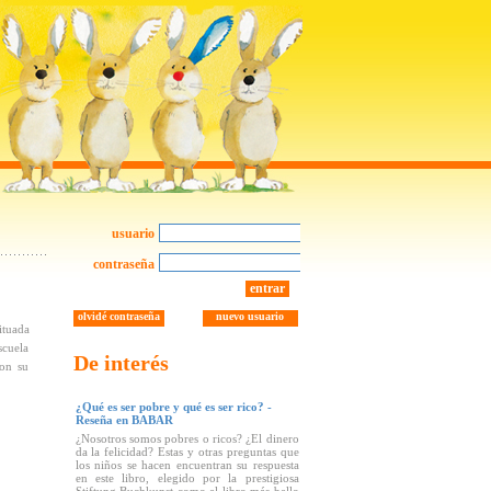
usuario
contraseña
entrar
olvidé contraseña
nuevo usuario
ituada
scuela
De interés
con su
¿Qué es ser pobre y qué es ser rico? -
Reseña en BABAR
¿Nosotros somos pobres o ricos? ¿El dinero
da la felicidad? Estas y otras preguntas que
los niños se hacen encuentran su respuesta
en este libro, elegido por la prestigiosa