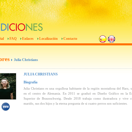
ial
FAQ
Enlaces
Localización
Contacto
ores
Julia Christians
JULIA CHRISTIANS
Biografía
Julia Christians es una orgullosa habitante de la región montañosa del Harz, s
en el centro de Alemania. En 2011 se graduó en Diseño Gráfico en la E
Superior de Braunschweig. Desde 2018 trabaja como ilustradora y vive 
marido, sus dos hijos y la eterna pregunta de si cuatro perros son suficientes.