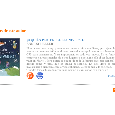
s de este autor
¿A QUIÉN PERTENECE EL UNIVERSO?
ANNE SCHELLER
El universo está muy presente en nuestra vida cotidiana, por ejempl
vemos una retransmisión en directo, consultamos qué tiempo va a hacer o
GPS para orientarnos. Y su importancia es cada vez mayor. En el futur
extraerse valiosos metales de otros lugares o que algún día el ser human
vivir en Marte. ¿Pero quién se ocupa de toda la basura que esto genera
decide cómo y para qué se utiliza el espacio? En este libro se rel
investigación científica con la vida cotidiana, la economía y la sociedad.
Grandes temas ilustrados con imaginación y explicados con sencillez.
PREC