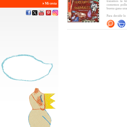
trazamos la l
Mi cesta
comemos pollo
buena gana una
Para decidir l
caza, los circos
toros, la vivi
exponen aquí en
final de cada 
hacer tú?
"Una lectura q
Integral).