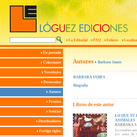
La Editorial
FAQ
Enlaces
Localiza
En portada
Autores
Barbara James
Colecciones
Novedades
BARBARA JAMES
Destacados
Biografía
Autores
Premios
Libros de este autor
Noticias
LO QUE TÚ
ANIMALES
Distribuidores
BARBARA J
Incontables an
Foreign rights
por arma de f