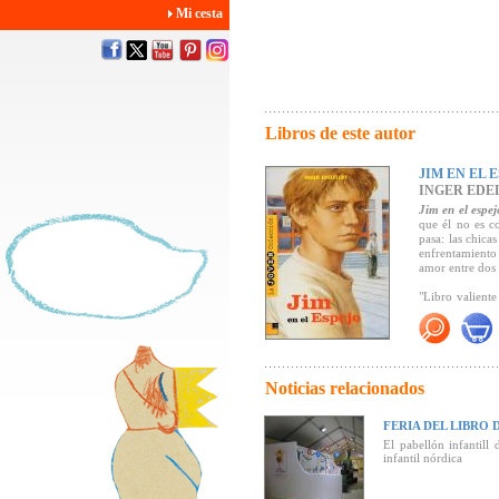
Mi cesta
Libros de este autor
JIM EN EL 
INGER EDE
Jim en el espej
que él no es c
pasa: las chica
enfrentamiento
amor entre dos 
"Libro valient
de un niño que
se rebela" (
Info
Noticias relacionados
FERIA DEL LIBRO 
El pabellón infantill
infantil nórdica