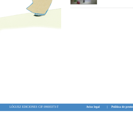
LÓGUEZ EDICIONES CIF:09693373-T
Aviso legal
|
Política de prote