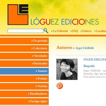
La Editorial
FAQ
Enlaces
Localiza
En portada
Autores
Inger Edelfeldt
Colecciones
Novedades
INGER EDELFE
Destacados
Biografía
Inger Edelfeldt na
Autores
ilustraba, algo que m
Esta autora sueca es
Premios
Noticias
Distribuidores
Foreign rights