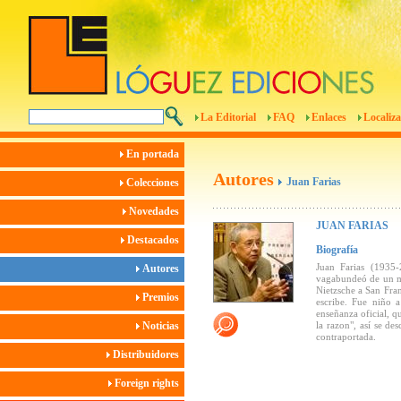
La Editorial
FAQ
Enlaces
Localiza
En portada
Autores
Juan Farias
Colecciones
Novedades
JUAN FARIAS
Destacados
Biografía
Juan Farias (1935-
Autores
vagabundeó de un mu
Nietzsche a San Fran
Premios
escribe. Fue niño 
enseñanza oficial, q
Noticias
la razon", así se de
contraportada.
Distribuidores
Foreign rights