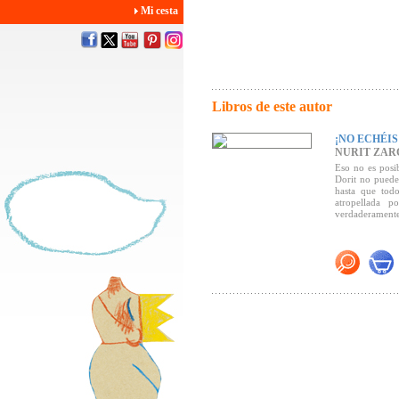
Mi cesta
Libros de este autor
¡NO ECHÉIS
NURIT ZAR
Eso no es posi
Dorit no puede
hasta que tod
atropellada 
verdaderamente,
En
¡No echéis
divorcio desde 
Premio Bernst
"Un libro que 
(
Cuadernos de L