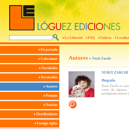
La Editorial
FAQ
Enlaces
Localiza
En portada
Autores
Nurit Zarchi
Colecciones
Novedades
NURIT ZARCHI
Destacados
Biografía
Nurit Zarchi es aut
Autores
como de algunos l
prestigiosas autoras 
Premios
Noticias
Distribuidores
Foreign rights