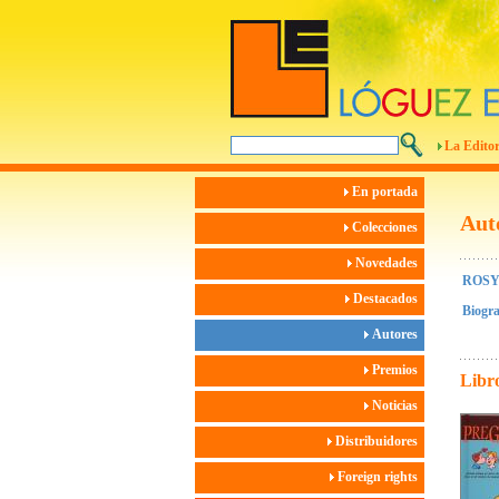
La Editor
En portada
Aut
Colecciones
Novedades
ROS
Destacados
Biogra
Autores
Premios
Libro
Noticias
Distribuidores
Foreign rights