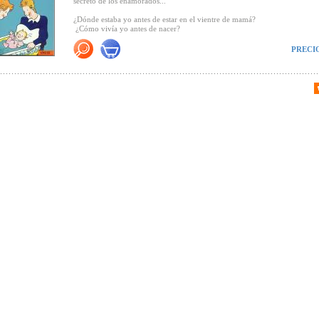
secreto de los enamorados...
¿Dónde estaba yo antes de estar en el vientre de mamá?
¿Cómo vivía yo antes de nacer?
¿Por dónde pasa exactamente el bebé al nacer?
¿Qué quiere decir "hacer el amor"?
PRECI
¿Cómo se hace uno mayor?
¿A qué edad se convierte uno en padre o madre?
¿Es igual el amor en los niños que en los adultos?