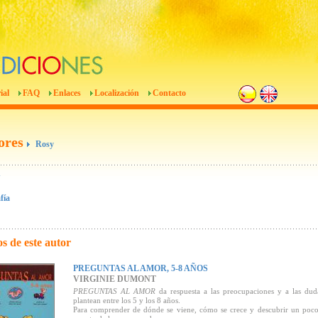
ial
FAQ
Enlaces
Localización
Contacto
ores
Rosy
Y
fía
s de este autor
PREGUNTAS AL AMOR, 5-8 AÑOS
VIRGINIE DUMONT
PREGUNTAS AL AMOR
da respuesta a las preocupaciones y a las dud
plantean entre los 5 y los 8 años.
Para comprender de dónde se viene, cómo se crece y descubrir un poco 