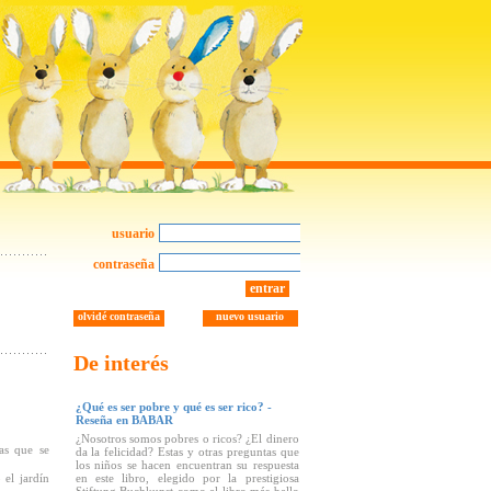
usuario
contraseña
entrar
olvidé contraseña
nuevo usuario
De interés
¿Qué es ser pobre y qué es ser rico? -
Reseña en BABAR
¿Nosotros somos pobres o ricos? ¿El dinero
as que se
da la felicidad? Estas y otras preguntas que
los niños se hacen encuentran su respuesta
el jardín
en este libro, elegido por la prestigiosa