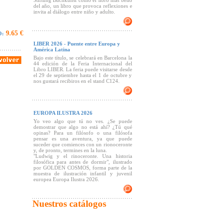
Stiftung Buchkunst como el libro más bello
del año, un libro que provoca reflexiones e
invita al diálogo entre niño y adulto.
9.65 €
O:
LIBER 2026 - Puente entre Europa y
América Latina
Bajo este título, se celebrará en Barcelona la
44 edición de la Feria Internacional del
Libro LIBER. La feria puede visitarse desde
el 29 de septiembre hasta el 1 de octubre y
nos gustará recibiros en el stand C124.
EUROPA ILUSTRA 2026
Yo veo algo que tú no ves. ¿Se puede
demostrar que algo no está ahí? ¿Tú qué
opinas? Para un filósofo o una filósofa
pensar es una aventura, ya que puede
suceder que comiences con un rionoceronte
y, de pronto, termines en la luna.
"Ludwig y el rinoceronte. Una historia
filosófica para antes de dormir", ilustrado
por GOLDEN COSMOS, forma parte de la
muestra de ilustración infantil y juvenil
europea Europa Ilustra 2026.
Nuestros catálogos