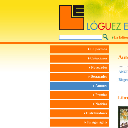
La Editor
En portada
Aut
Colecciones
Novedades
ANGE
Destacados
Biogra
Autores
Premios
Libro
Noticias
Distribuidores
Foreign rights