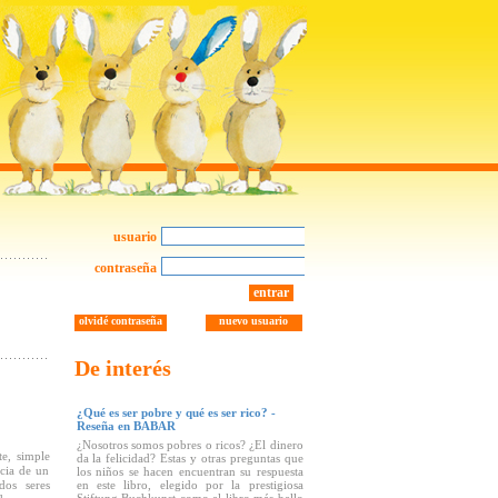
usuario
contraseña
entrar
olvidé contraseña
nuevo usuario
De interés
¿Qué es ser pobre y qué es ser rico? -
Reseña en BABAR
¿Nosotros somos pobres o ricos? ¿El dinero
te, simple
da la felicidad? Estas y otras preguntas que
ncia de un
los niños se hacen encuentran su respuesta
dos seres
en este libro, elegido por la prestigiosa