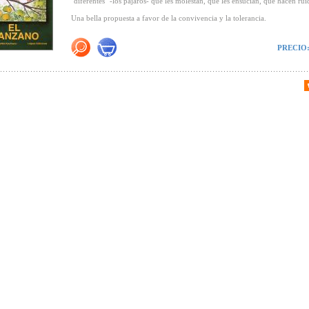
"diferentes" -los pájaros- que les molestan, que les ensucian, que hacen ruid
Una bella propuesta a favor de la convivencia y la tolerancia.
PRECIO
Premios obtenidos:
-Premio al Libro Ilustrado de la Ciudad de Viena
-Lista de Honor del Premio Infantil y Juvenil Austriaco
-Seleccionado para el Premio Alemán de Literatura Infantil y Juvenil