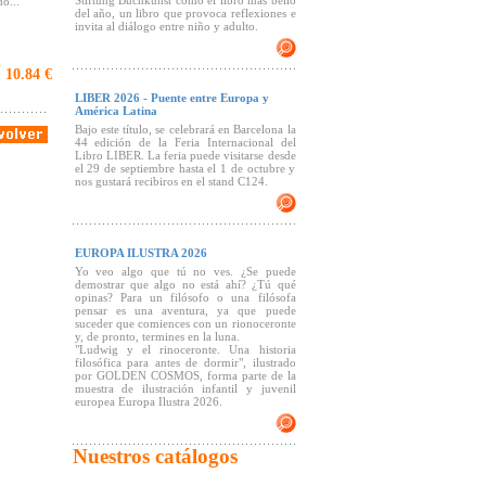
Stiftung Buchkunst como el libro más bello
o...
del año, un libro que provoca reflexiones e
invita al diálogo entre niño y adulto.
10.84 €
:
LIBER 2026 - Puente entre Europa y
América Latina
Bajo este título, se celebrará en Barcelona la
44 edición de la Feria Internacional del
Libro LIBER. La feria puede visitarse desde
el 29 de septiembre hasta el 1 de octubre y
nos gustará recibiros en el stand C124.
EUROPA ILUSTRA 2026
Yo veo algo que tú no ves. ¿Se puede
demostrar que algo no está ahí? ¿Tú qué
opinas? Para un filósofo o una filósofa
pensar es una aventura, ya que puede
suceder que comiences con un rionoceronte
y, de pronto, termines en la luna.
"Ludwig y el rinoceronte. Una historia
filosófica para antes de dormir", ilustrado
por GOLDEN COSMOS, forma parte de la
muestra de ilustración infantil y juvenil
europea Europa Ilustra 2026.
Nuestros catálogos