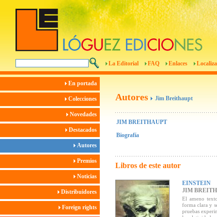
La Editorial
FAQ
Enlaces
Localiza
En portada
Autores
Jim Breithaupt
Colecciones
Novedades
JIM BREITHAUPT
Destacados
Biografía
Autores
Premios
Libros de este autor
Noticias
EINSTEIN
JIM BREIT
Distribuidores
El ameno texto
forma clara y se
Foreign rights
pruebas experim