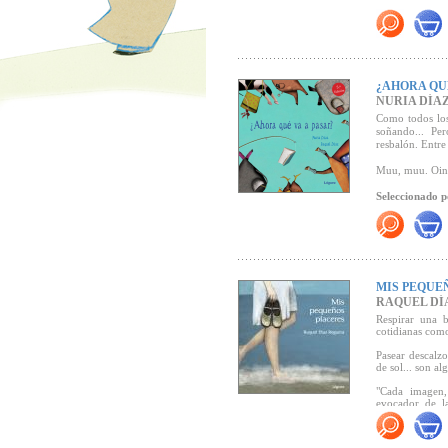
"... Una histo
ternura y la ca
¿AHORA QUÉ
NURIA DÍA
Como todos los
soñando... Pe
resbalón. Entre
Muu, muu. Oing
Seleccionado p
recomendados
MIS PEQUE
RAQUEL DÍ
Respirar una b
cotidianas como
Pasear descalzo
de sol... son al
"Cada imagen,
evocador de la
preadolescente
nuestra existen