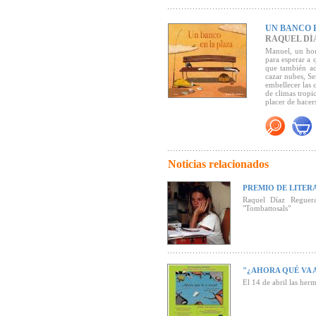
"En ese transi
de forma poéti
esquejes de vi
momento prese
UN BANCO 
RAQUEL DÍ
Manuel, un hom
para esperar a 
que también ac
cazar nubes, Se
embellecer las 
de climas tropi
placer de hacer
Noticias relacionados
PREMIO DE LITER
Raquel Díaz Reguera
"Tombattosals"
"¿AHORA QUÉ VA 
El 14 de abril las her