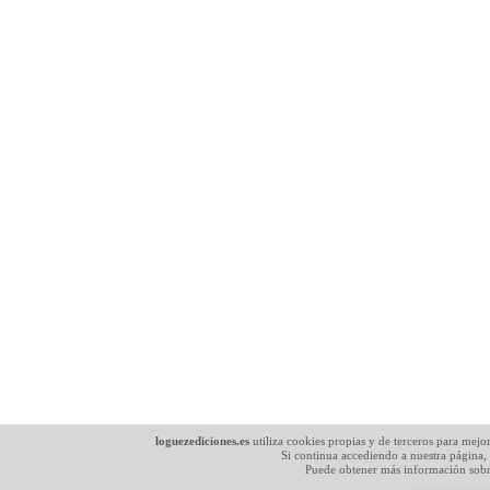
loguezediciones.es
utiliza cookies propias y de terceros para mejo
Si continua accediendo a nuestra página,
Puede obtener más información sobr