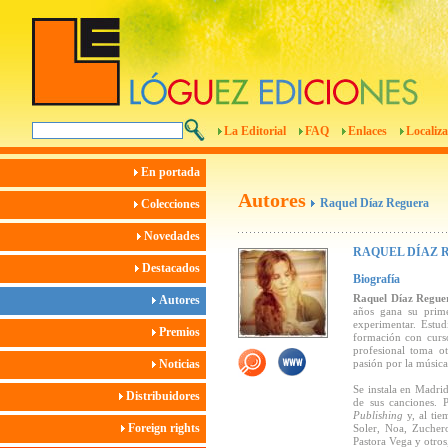
La Editorial
FAQ
Enlaces
Localiza
En portada
Autores
Raquel Díaz Reguera
Colecciones
Novedades
RAQUEL DÍAZ 
Destacados
Biografía
Raquel Díaz Regue
Autores
años gana su prime
experimentar. Estud
Premios
formación con curso
profesional toma o
Noticias
pasión por la música 
Se instala en Madri
Distribuidores
de sus canciones. 
Publishing
y, al ti
Foreign rights
Soler, Noa, Zucher
Pastora Vega y otro