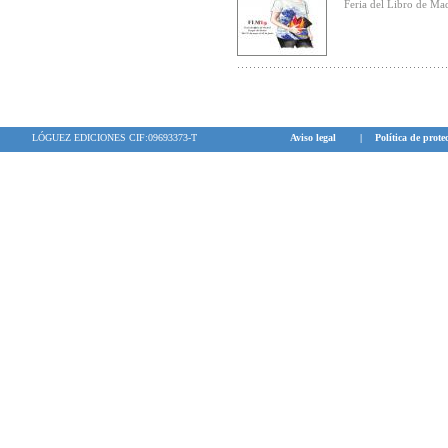
Feria del Libro de Ma
LÓGUEZ EDICIONES CIF:09693373-T
Aviso legal
|
Política de prote