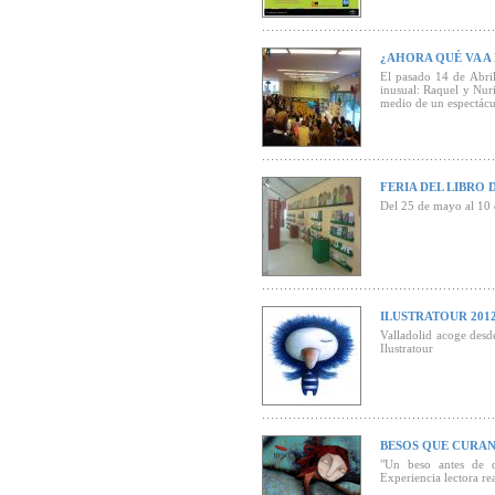
¿AHORA QUÉ VA A
El pasado 14 de Abril
inusual: Raquel y Nur
medio de un espectácu
FERIA DEL LIBRO 
Del 25 de mayo al 10 
ILUSTRATOUR 201
Valladolid acoge desd
Ilustratour
BESOS QUE CURA
"Un beso antes de d
Experiencia lectora re