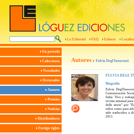
La Editorial
FAQ
Enlaces
Localiza
En portada
Autores
Fulvia Degl'Innocenti
Colecciones
Novedades
FULVIA DEGL'
Destacados
Biografía
Fulvia Degl'Innoce
Autores
Comunicación Social
Italia. Vive y traba
Premios
revista semanal para
delle storie" por "
Noticias
niños como para adol
sido traducidos a d
2011.
Distribuidores
Foreign rights