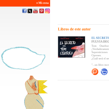
Mi cesta
Libros de este autor
EL SECRET
FULVIA DE
Tom Ossobuco 
¡Verdaderamen
Supersticione
Cipreses.
¿Cuál será el 
"...un libro inc
"...consigue at
protagonistas,
perfecta y una
Kirico
).
"...historia in
ilustraciones q