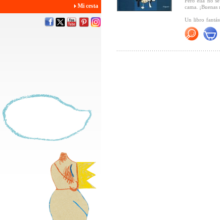
Pero ella no se
Mi cesta
cama. ¡Buenas 
Un libro fantás
además, les acl
alemán.
Y los niños a
mientras siguen 
"...el texto co
que despierta 
acuarelas de Ba
realidad
(CLIJ,