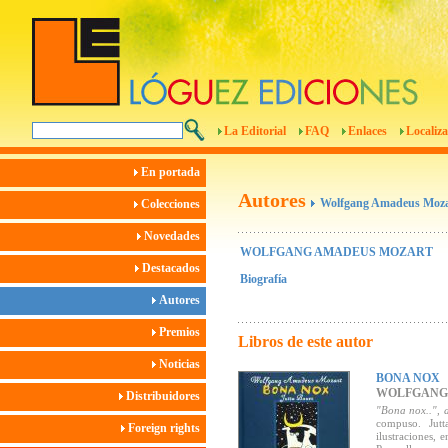
La Editorial
FAQ
Enlaces
Localiza
En portada
Autores
Wolfgang Amadeus Moza
Colecciones
Novedades
WOLFGANG AMADEUS MOZART
Destacados
Biografía
Autores
Premios
Libros de este autor
Noticias
BONA NOX
WOLFGANG
Distribuidores
"Bona nox..", 
compuso. Jutt
Foreign rights
ilustraciones, 