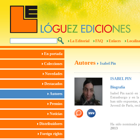
La Editorial
FAQ
Enlaces
Localiza
En portada
Autores
Isabel Pin
Colecciones
Novedades
ISABEL PIN
Destacados
Biografía
Isabel Pin nació en 
Autores
Estrasburgo y en la
han sido expuestas, 
Premios
Juvenil de París, re
Noticias
Distribuidores
Ha sido nominada p
2013
Foreign rights