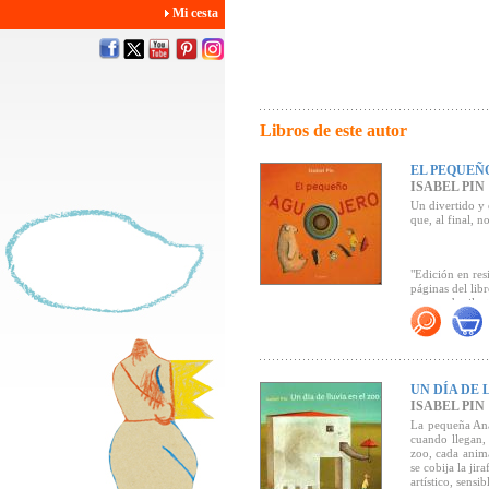
Mi cesta
Libros de este autor
EL PEQUEÑ
ISABEL PIN
Un divertido y 
que, al final, 
"Edición en res
páginas del libr
estupendas ilus
prelectores y f
"Isabel Pin dem
pequeños.” (Esel
UN DÍA DE 
ISABEL PIN
La pequeña Ana
cuando llegan,
zoo, cada anima
se cobija la jir
artístico, sensib