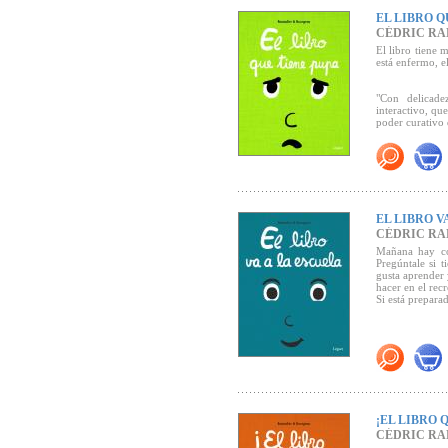
EL LIBRO Q
CÉDRIC R
El libro tiene 
está enfermo, e
"Con delicade
interactivo, que
poder curativo d
EL LIBRO V
CÉDRIC R
Mañana hay col
Pregúntale si t
gusta aprender 
hacer en el rec
Si está prepara
¡EL LIBRO 
CÉDRIC R