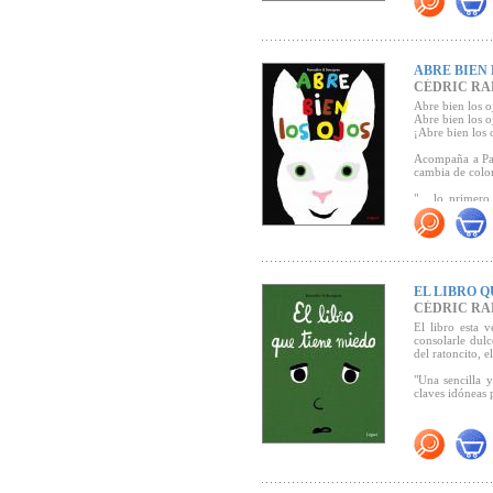
ABRE BIEN 
CÉDRIC R
Abre bien los o
Abre bien los o
¡Abre bien los 
Acompaña a Pap
cambia de color
"... lo primer
Borgeau es cer
(
Canal Lector
).
EL LIBRO Q
CÉDRIC R
El libro esta 
consolarle dulc
del ratoncito, e
"
Una sencilla 
claves idóneas 