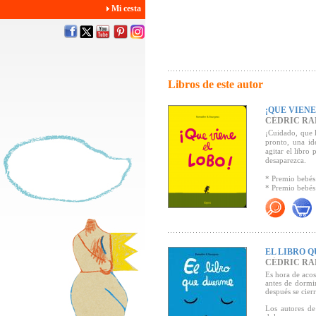
Mi cesta
Libros de este autor
¡QUE VIENE
CÉDRIC R
¡Cuidado, que 
pronto, una id
agitar el libro
desaparezca.
* Premio bebés
* Premio bebés
* Premio del d
* Premio Ficel
* Premio de la 
* Premio Esca
Algunas crítica
EL LIBRO 
"...los libros
CÉDRIC R
demuestran que
Es hora de acos
multitud de po
antes de dormi
emoción, suspe
después se cie
"
¡Que viene el 
Los autores de