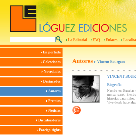
La Editorial
FAQ
Enlaces
Localiza
En portada
Autores
Vincent Bourgeau
Colecciones
Novedades
VINCENT BOU
Destacados
Biografía
Nacido en Bruselas
Autores
nunca paró. Siendo 
historias para niños
Premios
Vive desde hace algu
Noticias
Distribuidores
Foreign rights