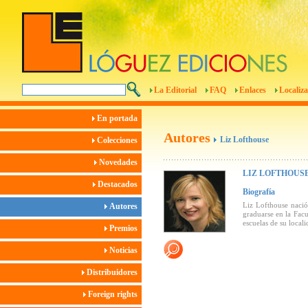
La Editorial
FAQ
Enlaces
Localiza
En portada
Autores
Liz Lofthouse
Colecciones
Novedades
LIZ LOFTHOUS
Destacados
Biografía
Liz Lofthouse nació
Autores
graduarse en la Fac
escuelas de su local
Premios
Noticias
Distribuidores
Foreign rights