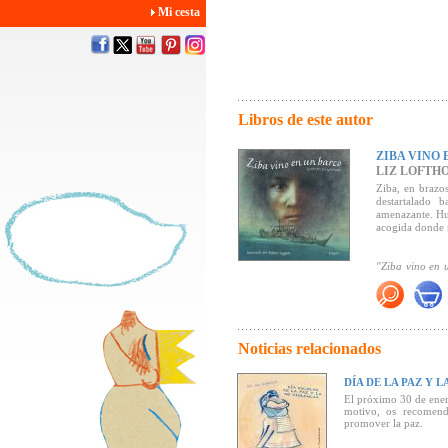
Mi cesta
Libros de este autor
ZIBA VINO
LIZ LOFTH
Ziba, en brazos
destartalado 
amenazante. Hu
acogida donde r
"Ziba vino en 
mientras se ele
Un libro sobre 
Recomendado 
Noticias relacionados
DÍA DE LA PAZ Y 
El próximo 30 de enero
motivo, os recomend
promover la paz.