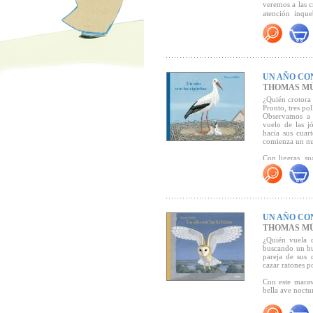
veremos a las c
atención inque
exploratorias,
padres. Y cua
donde construir
Thomas Müller n
UN AÑO CO
los hábitats 
THOMAS M
ilustraciones d
¿Quién crotora
Pronto, tres po
Observamos a 
"Thomas Müller 
vuelo de las jo
año con las g
hacia sus cuar
golondrinas qu
comienza un nue
para los lecto
Lector
).
Con ligeras, su
queridas aves d
"Un libro info
dirige y muy a
UN AÑO CO
THOMAS M
¿Quién vuela d
buscando un bu
pareja de sus 
cazar ratones po
Con este marav
bella ave noctu