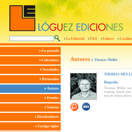
La Editorial
FAQ
Enlaces
Localiza
En portada
Autores
Thomas Müller
Colecciones
Novedades
THOMAS MÜLL
Destacados
Biografía
Thomas Müller naci
Autores
Leipzig, donde aún 
más de treinta libros 
Premios
Noticias
Distribuidores
Foreign rights