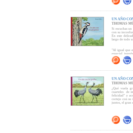
UN AÑO CO
THOMAS M
Si escuchas un m
con su inconfun
En este delica
largo de todo u
"Al igual que 
especial inter
trenzar un relat
distintas estac
habitan, recr
diferentes act
observadores d
aficionados"
(Ca
UN AÑO CO
THOMAS M
¿Qué vuela gr
cuarteles de i
felicidad" y a
cortejo con su 
juntos, el gran d