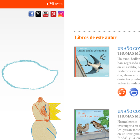
Mi cesta
Libros de este autor
UN AÑO CO
THOMAS M
Un trino brilla
han regresado 
en el establo, 
Podemos verlas
día, dicen adió
desiertos y sab
volverán voland
Este es un libr
abrir para apre
UN AÑO CO
"Un álbum inf
THOMAS M
Normalmente s
investigar a su
les gustan tant
en un tour guia
"boda" y la co