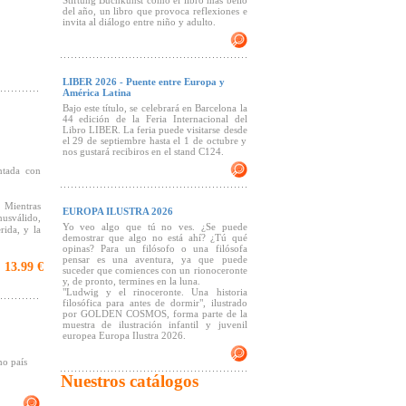
Stiftung Buchkunst como el libro más bello
del año, un libro que provoca reflexiones e
invita al diálogo entre niño y adulto.
LIBER 2026 - Puente entre Europa y
América Latina
Bajo este título, se celebrará en Barcelona la
44 edición de la Feria Internacional del
Libro LIBER. La feria puede visitarse desde
el 29 de septiembre hasta el 1 de octubre y
nos gustará recibiros en el stand C124.
ntada con
 Mientras
EUROPA ILUSTRA 2026
nusválido,
Yo veo algo que tú no ves. ¿Se puede
rida, y la
demostrar que algo no está ahí? ¿Tú qué
opinas? Para un filósofo o una filósofa
orrando su
pensar es una aventura, ya que puede
13.99 €
:
suceder que comiences con un rionoceronte
mano y que
y, de pronto, termines en la luna.
"Ludwig y el rinoceronte. Una historia
filosófica para antes de dormir", ilustrado
por GOLDEN COSMOS, forma parte de la
rabajo de
muestra de ilustración infantil y juvenil
ucación y
europea Europa Ilustra 2026.
mo país
traciones
Nuestros catálogos