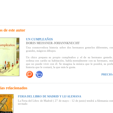
s de este autor
UN CUMPLEAÑOS
DORIS MEISSNER-JOHANNKNECHT
Una conmovedora historia sobre dos hermanos gemelos diferentes, co
grandes, mágicos dibujos.
Un chico prepara su propio cumpleaños y el de su hermano gemelo.
ordena con cariño su habitación, habla mentalmente con su hermano, mi
que no puede vivir con él. Se imagina la música que le pondrá, su prefe
historia que le contará, la que más le gusta.
Se alegra con el regalo que le tiene preparado y para el que ha estado ah
paga y recuerda las vacaciones juntos en Navidad y en el verano.
PRECIO
Sabe también que sus regalos serán distintos a los que recibirá su her
tendrá que soplar él solo las velas porque su hermano no puede.
ias relacionados
"Un libro ilustrado inusual para grandes y pequeños" (Grupo de T
Literatura Juvenil y Medios del sindicato alemán
GEW,
Sindicato de Ed
FERIA DEL LIBRO DE MADRID Y LIJ ALEMANA
Ciencia).
La Feria del Libro de Madrid ( 27 de mayo - 12 de junio) tendrá a Alemania co
"Una obra conmovedora para grandes y pequeños, que incluye unas ilus
invitado
mágicas"
(Revista de la Fundación Menudos Corazones).