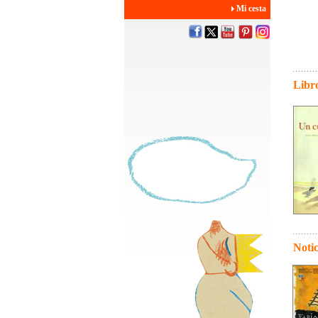
Mi cesta
Libro
Notic