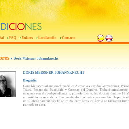
ial
FAQ
Enlaces
Localización
Contacto
ores
Doris Meissner-Johannknecht
DORIS MEISSNER-JOHANNKNECHT
Biografía
Doris Meissner-Johannknecht nació en Alemania y estudió Germanística, Perio
Teatro, Pedagogía, Psicología y Ciencias del Deporte. Trabajó inicialment
terapeuta con drogodependientes y, posteriormente, fue docente durante 18 a
un instituto de secundaria. Finalmente, decidió dedicarse a escribir. Ha publica
de 40 libros para niños y ha obtenido, entre otros, el Premio de Literatura Ruhr
por toda su obra.