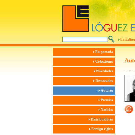
La Editor
En portada
Aut
Colecciones
Novedades
Destacados
Autores
Premios
Noticias
Distribuidores
Foreign rights