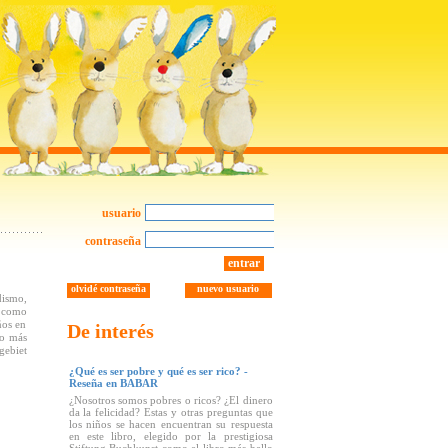
usuario
contraseña
entrar
olvidé contraseña
nuevo usuario
dismo,
e como
ños en
De interés
do más
gebiet
¿Qué es ser pobre y qué es ser rico? -
Reseña en BABAR
¿Nosotros somos pobres o ricos? ¿El dinero
da la felicidad? Estas y otras preguntas que
los niños se hacen encuentran su respuesta
en este libro, elegido por la prestigiosa