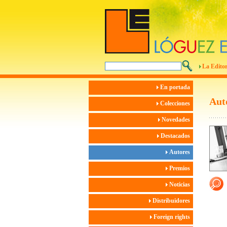
La Editor
En portada
Aut
Colecciones
Novedades
Destacados
Autores
Premios
Noticias
Distribuidores
Foreign rights