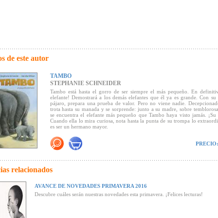
s de este autor
TAMBO
STEPHANIE SCHNEIDER
Tambo está hasta el gorro de ser siempre el más pequeño. En definitiv
elefante! Demostrará a los demás elefantes que él ya es grande. Con su
pájaro, prepara una prueba de valor. Pero no viene nadie. Decepciona
trota hasta su manada y se sorprende: junto a su madre, sobre temblorosa
se encuentra el elefante más pequeño que Tambo haya visto jamás. ¡Su
Cuando ella lo mira curiosa, nota hasta la punta de su trompa lo extraord
es ser un hermano mayor.
PRECIO
"Las ilustraciones a sangre de este álbum de gran formato consiguen que l
continúe, más allá de las páginas, en la imaginación del lector
(Canal Lecto
"Ilustraciones maravillosas a toda página hacen de este libro de gran 
ias relacionados
placer estético" (
Grupo de Trabajo de Literatura Juvenil y Medios del 
alemán GEW- Sindicato de Educación y Ciencia).
AVANCE DE NOVEDADES PRIMAVERA 2016
Descubre cuáles serán nuestras novedades esta primavera. ¡Felices lecturas!
"El mensaje de texto e ilustraciones es sencillo y claro pero también fa
enternecedor" (
Nürenberger Zeitung).