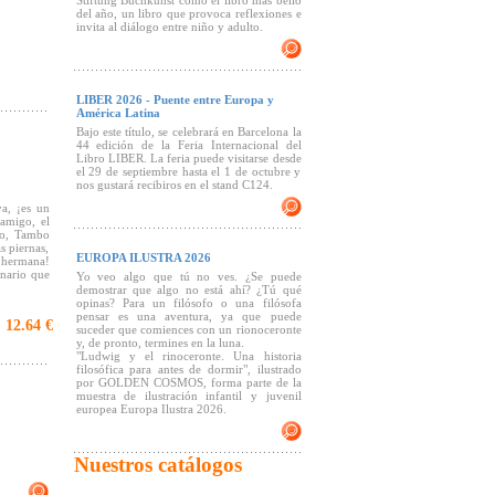
Stiftung Buchkunst como el libro más bello
del año, un libro que provoca reflexiones e
invita al diálogo entre niño y adulto.
LIBER 2026 - Puente entre Europa y
América Latina
Bajo este título, se celebrará en Barcelona la
44 edición de la Feria Internacional del
Libro LIBER. La feria puede visitarse desde
el 29 de septiembre hasta el 1 de octubre y
nos gustará recibiros en el stand C124.
a, ¡es un
 amigo, el
do, Tambo
s piernas,
EUROPA ILUSTRA 2026
 hermana!
inario que
Yo veo algo que tú no ves. ¿Se puede
demostrar que algo no está ahí? ¿Tú qué
opinas? Para un filósofo o una filósofa
pensar es una aventura, ya que puede
12.64 €
:
a historia
suceder que comiences con un rionoceronte
r).
y, de pronto, termines en la luna.
"Ludwig y el rinoceronte. Una historia
filosófica para antes de dormir", ilustrado
formato un
por GOLDEN COSMOS, forma parte de la
sindicato
muestra de ilustración infantil y juvenil
europea Europa Ilustra 2026.
scinante y
Nuestros catálogos