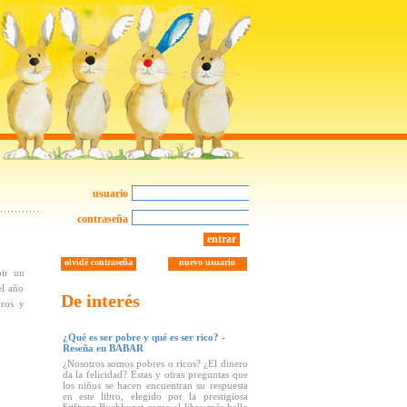
usuario
contraseña
entrar
olvidé contraseña
nuevo usuario
bir un
el año
De interés
bros y
¿Qué es ser pobre y qué es ser rico? -
Reseña en BABAR
¿Nosotros somos pobres o ricos? ¿El dinero
da la felicidad? Estas y otras preguntas que
los niños se hacen encuentran su respuesta
en este libro, elegido por la prestigiosa