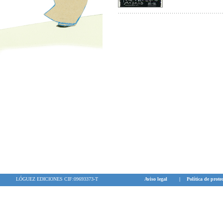
Recomendado p
interactúan con
de tener un he
niños. Intimis
aceptación, res
LÓGUEZ EDICIONES CIF:09693373-T
Aviso legal
|
Política de prote