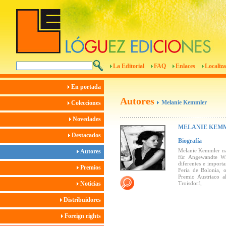
La Editorial
FAQ
Enlaces
Localiza
En portada
Autores
Melanie Kemmler
Colecciones
Novedades
MELANIE KEM
Destacados
Biografía
Melanie Kemmler nac
Autores
für Angewandte Wi
diferentes e importa
Premios
Feria de Bolonia, o
Premio Austriaco al
Noticias
Troisdorf,
Distribuidores
Foreign rights