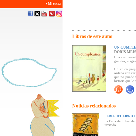
Mi cesta
Libros de este autor
UN CUMPL
DORIS MEI
Una conmovedo
grandes, mágico
Un chico prep
ordena con car
que no puede v
historia que le 
Se alegra con e
paga y recuerda
Sabe también q
tendrá que sopl
Noticias relacionados
"Un libro ilu
Literatura Juv
FERIA DEL LIBRO 
Ciencia).
La Feria del Libro de
"Una obra conm
invitado
mágicas"
(Revis