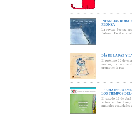
INFANCIAS ROBAD
PEONZA
La revista Peonza re
Polanco. En él nos habl
DÍA DE LA PAZ Y 
El próximo 30 de enero
motivo, os recomend
promover la paz.
I FERIA IBEROAME
LOS TIEMPOS DEL
El pasado 16 de abril
lectura en los tiemp
múltiples actividades 
de uno y otro lado del