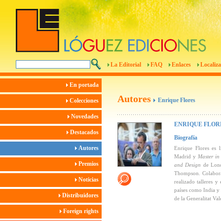
La Editorial
FAQ
Enlaces
Localiza
En portada
Autores
Enrique Flores
Colecciones
Novedades
ENRIQUE FLOR
Destacados
Biografía
Autores
Enrique Flores es 
Madrid y
Master in
Premios
and Design
de Londr
Thompson. Colaborado
Noticias
realizado talleres 
países como India y 
Distribuidores
de la Generalitat Va
Foreign rights