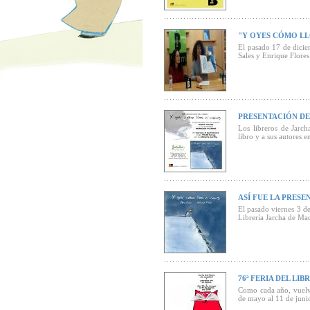
"Y OYES CÓMO LL
El pasado 17 de diciem
Sales y Enrique Flores
PRESENTACIÓN DE
Los libreros de Jarch
libro y a sus autores e
"El texto de Dora Sale
tres noches con una tr
primera persona, co
realidad tremendamente
ASÍ FUE LA PRES
Las ilustraciones de E
El pasado viernes 3 de
apresurados, directos, 
Librería Jarcha de Ma
76ª FERIA DEL LI
Como cada año, vuelve
de mayo al 11 de junio