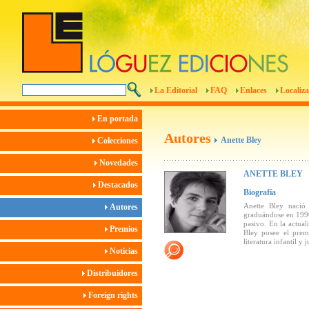
La Editorial
FAQ
Enlaces
Localiza
En portada
Autores
Anette Bley
Colecciones
Novedades
ANETTE BLEY
Destacados
Biografía
Anette Bley naci
Autores
graduándose en 1996.
pasivo. En la actua
Premios
Bley posee el prem
literatura infantil y
Noticias
Distribuidores
Foreign rights