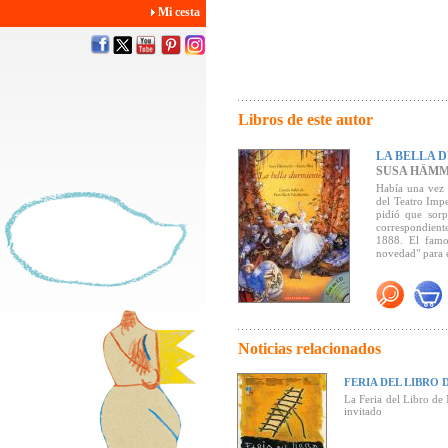
Mi cesta
Libros de este autor
LA BELLA 
SUSA HÄM
Había una vez u
del Teatro Impe
pidió que sor
correspondient
1888. El famos
novedad" para 
La Bella Durm
popular...
"
La Bella Dur
ilustradora Ane
siempre vemos 
Noticias relacionados
escenario de un
mundo de la mús
FERIA DEL LIBRO 
La Feria del Libro de
invitado