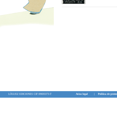
LÓGUEZ EDICIONES CIF:09693373-T
Aviso legal
|
Política de prote