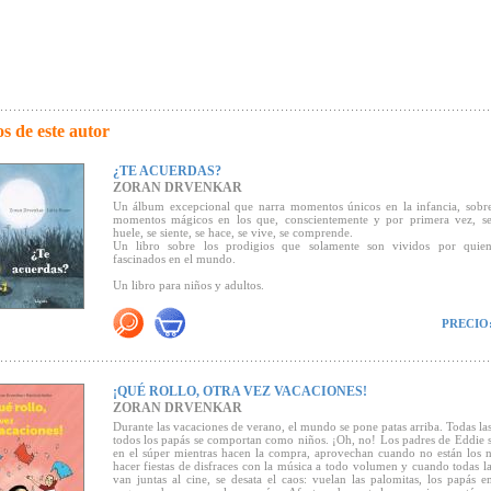
s de este autor
¿TE ACUERDAS?
ZORAN DRVENKAR
Un álbum excepcional que narra momentos únicos en la infancia, sobre
momentos mágicos en los que, conscientemente y por primera vez, se
huele, se siente, se hace, se vive, se comprende.
Un libro sobre los prodigios que solamente son vividos por quie
fascinados en el mundo.
Un libro para niños y adultos.
PRECIO
Die besten 7 Bücher für junge Leser
(Los 7 Mejores Libros para
Lectores)
"El mágico álbum de Zoran Drvenkar y Jutta Bauer circunda la es
recuerdo"
¡QUÉ ROLLO, OTRA VEZ VACACIONES!
(Díe Zeit).
ZORAN DRVENKAR
Durante las vacaciones de verano, el mundo se pone patas arriba. Todas l
"El año es joven todavía, pero ya está aquí su libro ilustrado más 
todos los papás se comportan como niños. ¡Oh, no! Los padres de Eddie 
(
Frakfurter Allgemeine Zeitung, FAZ)
en el súper mientras hacen la compra, aprovechan cuando no están los 
hacer fiestas de disfraces con la música a todo volumen y cuando todas la
van juntas al cine, se desata el caos: vuelan las palomitas, los papás 
"...En dos sutiles y poéticos niveles gráficos, la historia refresca los recue