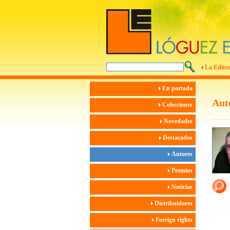
La Editor
En portada
Aut
Colecciones
Novedades
Destacados
Autores
Premios
Noticias
Distribuidores
Foreign rights