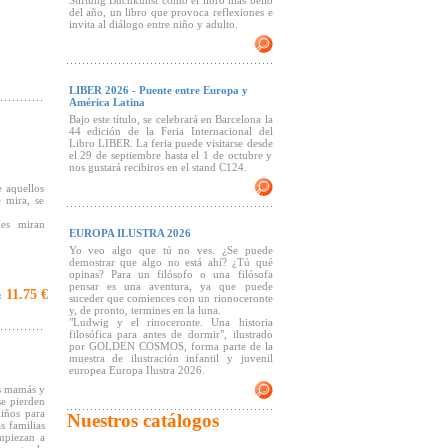
Stiftung Buchkunst como el libro más bello
del año, un libro que provoca reflexiones e
invita al diálogo entre niño y adulto.
LIBER 2026 - Puente entre Europa y
América Latina
Bajo este título, se celebrará en Barcelona la
44 edición de la Feria Internacional del
Libro LIBER. La feria puede visitarse desde
el 29 de septiembre hasta el 1 de octubre y
nos gustará recibiros en el stand C124.
 aquellos
 mira, se
nes miran
EUROPA ILUSTRA 2026
Yo veo algo que tú no ves. ¿Se puede
demostrar que algo no está ahí? ¿Tú qué
opinas? Para un filósofo o una filósofa
pensar es una aventura, ya que puede
11.75 €
:
 Jóvenes
suceder que comiences con un rionoceronte
y, de pronto, termines en la luna.
"Ludwig y el rinoceronte. Una historia
filosófica para antes de dormir", ilustrado
encia del
por GOLDEN COSMOS, forma parte de la
muestra de ilustración infantil y juvenil
europea Europa Ilustra 2026.
as mamás y
bello..."
se pierden
niños para
Nuestros catálogos
s familias
empiezan a
rdos de los