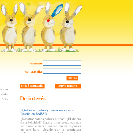
usuario
contraseña
entrar
olvidé contraseña
nuevo usuario
crito
Premio
De interés
 "
Die
¿Qué es ser pobre y qué es ser rico? -
Reseña en BABAR
¿Nosotros somos pobres o ricos? ¿El dinero
da la felicidad? Estas y otras preguntas que
los niños se hacen encuentran su respuesta
en este libro, elegido por la prestigiosa