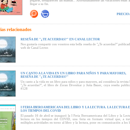
pegarse, desaparecen las mamás... Afortunadamente las vacaciones están 
días felices, jornadas cargadas de imaginación, cuando no había prisa
llegar a su fin.
importaban las saetillas del reloj para la pareja de protagonistas (...). E
recorrido vital cuya intensidad es redoblada por la intensidad de un
Con un lenguaje sencillo, Zoran Drvenkar invierte los roles de padres
irrepetible, que sabe plasmar a la perfección el espíritu de libertad,
PRECIO
muestra la felicidad familiar desde la perspectiva opuesta, lo que prov
pureza asociado a la etapa que añoran los mismos que, muchos años despu
una sonrisa tanto en niños como en adultos.
agarrándose de la mano y viviendo las mismas sensaciones"
(Canal Lector)
-Un cuento atípico, un experimento fantástico para que los niños adopten
perspectiva. Para todos los niños que siempre quisieron saber cómo se sie
ias relacionados
poder decidirlo todo.
- Un relato muy divertido maravillosamente ilustrado, sacado directam
RESEÑA DE "¿TE ACUERDAS?" EN CANAL LECTOR
vida cotidiana, narrado con humor y con extravagantes ilustraciones.
Nos gustaría compartir con vosotros esta bella reseña de "¿Te acuerdas?" publicad
web de Canal Lector.
"... En esta divertida fantasía de Zoran Drvenkar, [...] los mayores son los 
inteligente forma de analizar los comportamientos habituales en distintos
de edad, romper tópicos y esbozar una sonrisa para ejercer la sana autoc
propuesta está ilustrada con dinamismo y simpáticos diseños que uti
recursos propios del lenguaje del cómic (bocadillos, alternancia de vi
UN CANTO A LA VIDA EN UN LIBRO PARA NIÑOS Y PARA MAYORES,
Aseguramos muchas sonrisas
(Canal Lector).
RESEÑA DE "¿TE ACUERDAS?"
Un canto a la vida en un libro para niños y para mayores, así considera la revista
"¿Te acuerdas?", el libro de Zoran Drvenkar y Jutta Bauer, cuya reseña public
#128
I FERIA IBEROAMERICANA DEL LIBRO Y LA LECTURA. LA LECTURA 
LOS TIEMPOS DEL COVID
El pasado 16 de abril se inauguró la I Feria Iberoamericana del Libro y la Lect
lectura en los tiempos del COVID, una feria en formato virtual que, a tra
múltiples actividades en torno al libro y la lectura, pone en comunicación a los l
de uno y otro lado del Atlántico.