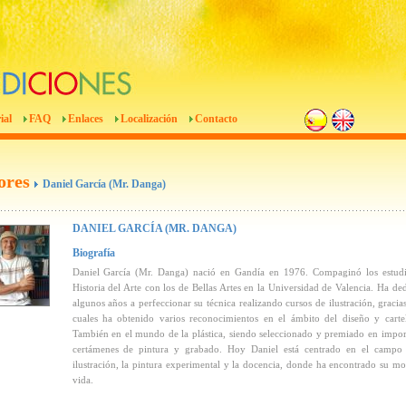
ial
FAQ
Enlaces
Localización
Contacto
ores
Daniel García (Mr. Danga)
DANIEL GARCÍA (MR. DANGA)
Biografía
Daniel García (Mr. Danga) nació en Gandía en 1976. Compaginó los estud
Historia del Arte con los de Bellas Artes en la Universidad de Valencia. Ha de
algunos años a perfeccionar su técnica realizando cursos de ilustración, gracias
cuales ha obtenido varios reconocimientos en el ámbito del diseño y carte
También en el mundo de la plástica, siendo seleccionado y premiado en impor
certámenes de pintura y grabado. Hoy Daniel está centrado en el campo
ilustración, la pintura experimental y la docencia, donde ha encontrado su m
vida.