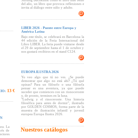
Stiftung Buchkunst como el libro más bello
del año, un libro que provoca reflexiones e
invita al diálogo entre niño y adulto.
LIBER 2026 - Puente entre Europa y
América Latina
Bajo este título, se celebrará en Barcelona la
44 edición de la Feria Internacional del
Libro LIBER. La feria puede visitarse desde
el 29 de septiembre hasta el 1 de octubre y
nos gustará recibiros en el stand C124.
EUROPA ILUSTRA 2026
Yo veo algo que tú no ves. ¿Se puede
demostrar que algo no está ahí? ¿Tú qué
opinas? Para un filósofo o una filósofa
pensar es una aventura, ya que puede
13 €
IO:
suceder que comiences con un rionoceronte
y, de pronto, termines en la luna.
"Ludwig y el rinoceronte. Una historia
filosófica para antes de dormir", ilustrado
por GOLDEN COSMOS, forma parte de la
 los niños
muestra de ilustración infantil y juvenil
a crecer y
europea Europa Ilustra 2026.
 a página
EN
lanos y la
juegan con
ura. La
Nuestros catálogos
vés de
ectores