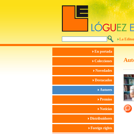
La Editor
En portada
Aut
Colecciones
Novedades
Destacados
Autores
Premios
Noticias
Distribuidores
Foreign rights