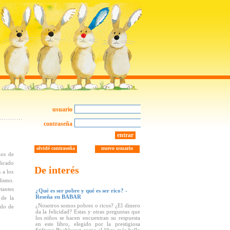
usuario
contraseña
entrar
olvidé contraseña
nuevo usuario
ios de
dicado
De interés
 a los
lismo.
tantes
¿Qué es ser pobre y qué es ser rico? -
Reseña en BABAR
 de la
¿Nosotros somos pobres o ricos? ¿El dinero
odo de
da la felicidad? Estas y otras preguntas que
los niños se hacen encuentran su respuesta
en este libro, elegido por la prestigiosa