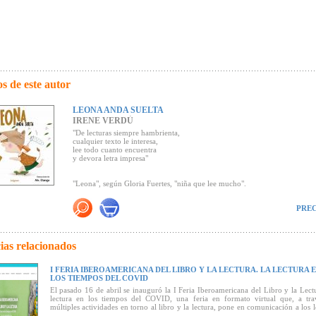
s de este autor
LEONA ANDA SUELTA
IRENE VERDÚ
"De lecturas siempre hambrienta,
cualquier texto le interesa,
lee todo cuanto encuentra
y devora letra impresa"
"Leona", según Gloria Fuertes, "niña que lee mucho".
Un homenaje a Gloria Fuertes y a la poesía y una invitación a la lectura.
PREC
Leona anda suelta
en la voz de su autora.
ias relacionados
"Verdú rinde un homenaje al poder de la lectura, alimento para convertir a
de hoy en ciudadanos críticos del mañana y herramienta indispensable par
ser felices ampliando nuestra imaginación. Jalonado de ilustraciones
I FERIA IBEROAMERICANA DEL LIBRO Y LA LECTURA. LA LECTURA 
completa, realizadas a través de técnicas digitales, el álbum juega con los p
LOS TIEMPOS DEL COVID
fantasía para mostrar las bondades de la literatura hilando versos que 
El pasado 16 de abril se inauguró la I Feria Iberoamericana del Libro y la Lect
rimas consonantes y arrancan sonrisas a los lectores"
(Canal Lector).
lectura en los tiempos del COVID, una feria en formato virtual que, a tra
múltiples actividades en torno al libro y la lectura, pone en comunicación a los l
de uno y otro lado del Atlántico.