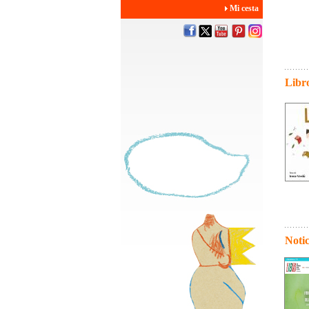
Mi cesta
Libro
Notic