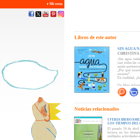
Mi cesta
Libros de este autor
SIN AGUA N
CHRISTINA
¡Sin agua nada
casi todas las 
quién pertenec
¿Por qué nosot
escasea?
En realidad, ¿h
Un libro infor
nuestra vida y
Libro ecológico
aceites mineral
Noticias relacionados
Seleccionado c
I FERIA IBEROAME
"Esta obra es u
LOS TIEMPOS DEL
futuro. Es un v
El pasado 16 de abril
de vida, por n
lectura en los tiemp
educación, por 
múltiples actividades 
de uno y otro lado del