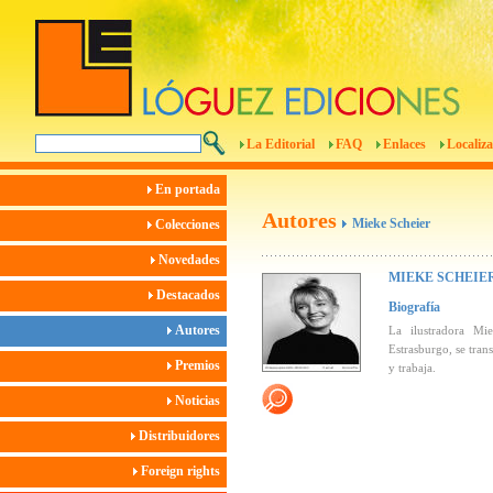
La Editorial
FAQ
Enlaces
Localiza
En portada
Autores
Mieke Scheier
Colecciones
Novedades
MIEKE SCHEIE
Destacados
Biografía
Autores
La ilustradora Mie
Estrasburgo, se tran
Premios
y trabaja.
Noticias
Distribuidores
Foreign rights