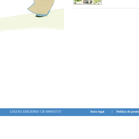
LÓGUEZ EDICIONES CIF:09693373-T
Aviso legal
|
Política de prote