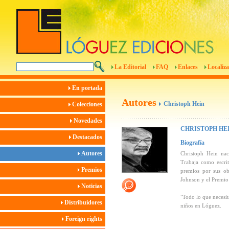
La Editorial
FAQ
Enlaces
Localiza
En portada
Autores
Christoph Hein
Colecciones
Novedades
CHRISTOPH HE
Destacados
Biografía
Autores
Christoph Hein nac
Trabaja como escrit
Premios
premios por sus obr
Johnson y el Premio
Noticias
"Todo lo que necesit
Distribuidores
niños en Lóguez.
Foreign rights