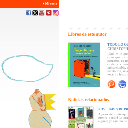
Mi cesta
Libros de este autor
TODO LO Q
CHRISTOPH
¿Qué es lo que
cosas que los 
supuesto, es 
cuida y consu
indispensable, 
habitación, una
tocar un instru
Hein sabe que l
qué una buena h
sea perfecta.
Haz clic aquí p
Noticias relacionados
NOVEDADES DE PR
A pesar de los tiempo
pronto vendrá la pri
algunas ya camino de la