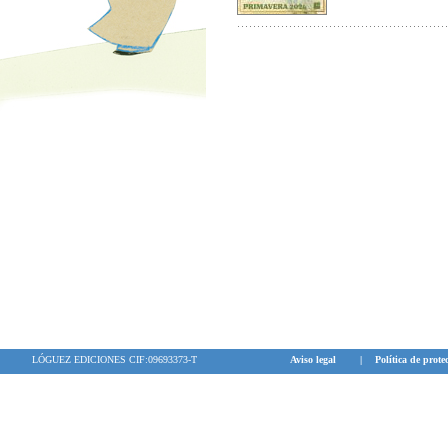
inteligente for
de edad, romper
propuesta está
recursos propi
Aseguramos mu
LÓGUEZ EDICIONES CIF:09693373-T
Aviso legal
|
Política de prote