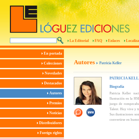
La Editorial
FAQ
Enlaces
Localiza
En portada
Autores
Patricia Keller
Colecciones
Novedades
PATRICIA KEL
Destacados
Biografía
Autores
Patricia Keller na
Ilustración en la H
Premios
juego de rompecabe
Talent. Hoy vive y t
Noticias
Sus ilustraciones s
convertirse en humo
Distribuidores
Foreign rights