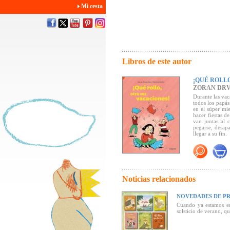
Mi cesta
Libros de este autor
¡QUÉ ROLL
ZORAN DR
Durante las vac
todos los papá
en el súper mi
hacer fiestas d
van juntas al 
pegarse, desap
llegar a su fin.
Con un lenguaj
muestra la fel
una sonrisa tan
-Un cuento atíp
perspectiva. Pa
Noticias relacionados
poder decidirlo
- Un relato mu
NOVEDADES DE PR
vida cotidiana,
Cuando ya estamos en
solsticio de verano, 
"... En esta div