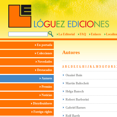
La Editorial
FAQ
Enlaces
Localiza
En portada
Autores
Colecciones
Novedades
A
B
C
D
E
F
G
H
I
J
K
L
M
N
O
P
Q
R
S
Destacados
Ouainé Bain
Autores
Martin Baltscheit
Premios
Helga Bansch
Noticias
Robert Barborini
Distribuidores
Gabriel Barnes
Foreign rights
Rolf Barth