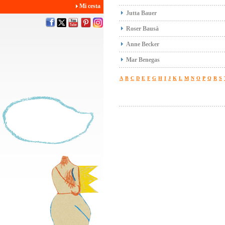
Mi cesta
Jutta Bauer
Roser Bausà
Anne Becker
Mar Benegas
A
B
C
D
E
F
G
H
I
J
K
L
M
N
O
P
Q
R
S