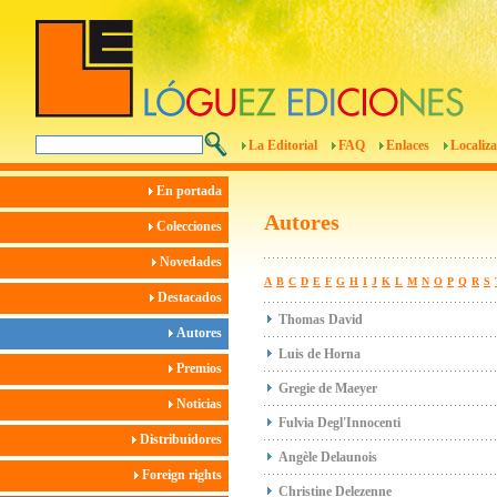
La Editorial
FAQ
Enlaces
Localiza
En portada
Autores
Colecciones
Novedades
A
B
C
D
E
F
G
H
I
J
K
L
M
N
O
P
Q
R
S
Destacados
Thomas David
Autores
Luis de Horna
Premios
Gregie de Maeyer
Noticias
Fulvia Degl'Innocenti
Distribuidores
Angèle Delaunois
Foreign rights
Christine Delezenne