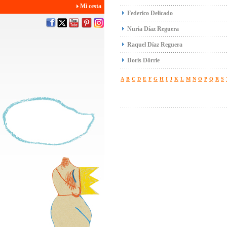
Mi cesta
Federico Delicado
Nuria Díaz Reguera
Raquel Díaz Reguera
Doris Dörrie
A
B
C
D
E
F
G
H
I
J
K
L
M
N
O
P
Q
R
S