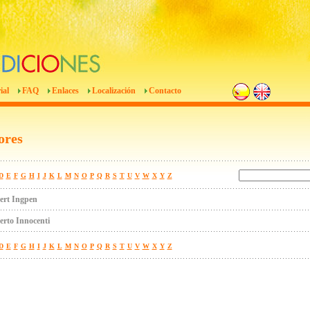
ial
FAQ
Enlaces
Localización
Contacto
ores
D
E
F
G
H
I
J
K
L
M
N
O
P
Q
R
S
T
U
V
W
X
Y
Z
ert Ingpen
rto Innocenti
D
E
F
G
H
I
J
K
L
M
N
O
P
Q
R
S
T
U
V
W
X
Y
Z