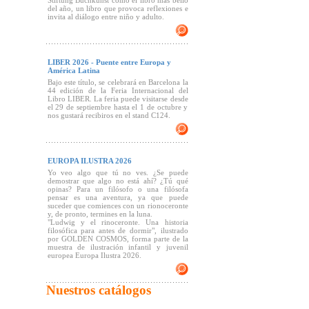
Stiftung Buchkunst como el libro más bello
del año, un libro que provoca reflexiones e
invita al diálogo entre niño y adulto.
LIBER 2026 - Puente entre Europa y
América Latina
Bajo este título, se celebrará en Barcelona la
44 edición de la Feria Internacional del
Libro LIBER. La feria puede visitarse desde
el 29 de septiembre hasta el 1 de octubre y
nos gustará recibiros en el stand C124.
EUROPA ILUSTRA 2026
Yo veo algo que tú no ves. ¿Se puede
demostrar que algo no está ahí? ¿Tú qué
opinas? Para un filósofo o una filósofa
pensar es una aventura, ya que puede
suceder que comiences con un rionoceronte
y, de pronto, termines en la luna.
"Ludwig y el rinoceronte. Una historia
filosófica para antes de dormir", ilustrado
por GOLDEN COSMOS, forma parte de la
muestra de ilustración infantil y juvenil
europea Europa Ilustra 2026.
Nuestros catálogos