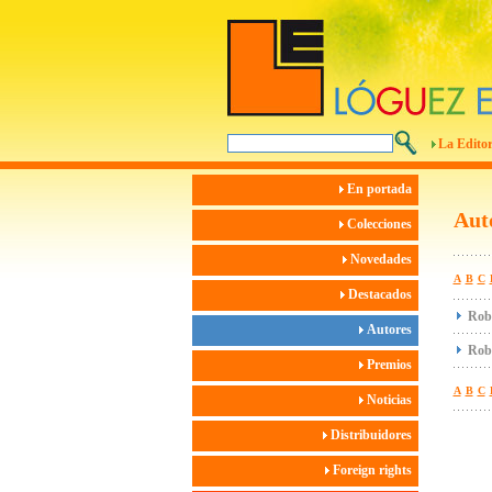
La Editor
En portada
Aut
Colecciones
Novedades
A
B
C
Destacados
Rob
Autores
Robe
Premios
A
B
C
Noticias
Distribuidores
Foreign rights