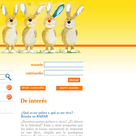
usuario
contraseña
entrar
olvidé contraseña
nuevo usuario
De interés
¿Qué es ser pobre y qué es ser rico? -
Reseña en BABAR
¿Nosotros somos pobres o ricos? ¿El dinero
da la felicidad? Estas y otras preguntas que
los niños se hacen encuentran su respuesta
en este libro, elegido por la prestigiosa