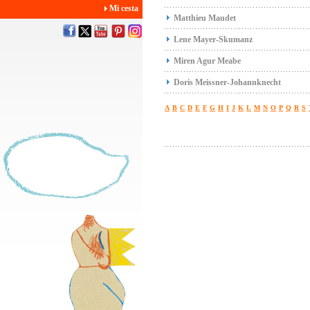
Mi cesta
Matthieu Maudet
Lene Mayer-Skumanz
Miren Agur Meabe
Doris Meissner-Johannknecht
A
B
C
D
E
F
G
H
I
J
K
L
M
N
O
P
Q
R
S