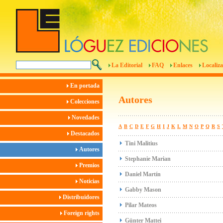
La Editorial
FAQ
Enlaces
Localiza
En portada
Autores
Colecciones
Novedades
A
B
C
D
E
F
G
H
I
J
K
L
M
N
O
P
Q
R
S
Destacados
Tini Malitius
Autores
Stephanie Marian
Premios
Daniel Martín
Noticias
Gabby Mason
Distribuidores
Pilar Mateos
Foreign rights
Günter Mattei