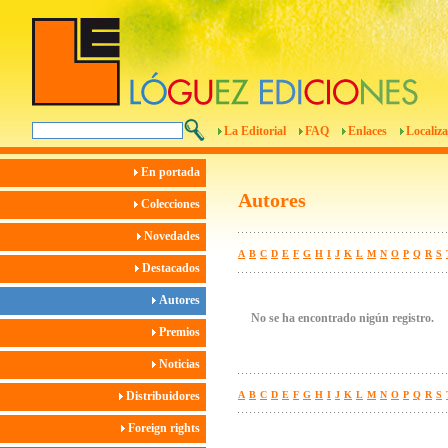
La Editorial
FAQ
Enlaces
Localiza
En portada
Autores
Colecciones
Novedades
A
B
C
D
E
F
G
H
I
J
K
L
M
N
O
P
Q
R
S
Destacados
Autores
No se ha encontrado nigún registro.
Premios
Noticias
Distribuidores
A
B
C
D
E
F
G
H
I
J
K
L
M
N
O
P
Q
R
S
Foreign rights