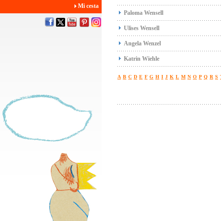
Mi cesta
Paloma Wensell
Ulises Wensell
Angela Wenzel
Katrin Wiehle
A
B
C
D
E
F
G
H
I
J
K
L
M
N
O
P
Q
R
S