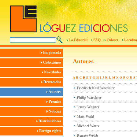
La Editorial
FAQ
Enlaces
Localiza
En portada
Autores
Colecciones
Novedades
A
B
C
D
E
F
G
H
I
J
K
L
M
N
O
P
Q
R
S
Destacados
Friedrich Karl Waechter
Autores
Philip Waechter
Premios
Jenny Wagner
Noticias
Mats Wahl
Distribuidores
Michael Watts
Foreign rights
Renate Welsh