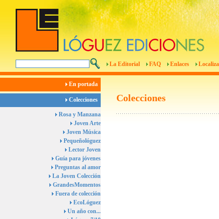
La Editorial
FAQ
Enlaces
Localiza
En portada
Colecciones
Colecciones
Rosa y Manzana
Joven Arte
Joven Música
Pequeñológuez
Lector Joven
Guía para jóvenes
Preguntas al amor
La Joven Colección
GrandesMomentos
Fuera de colección
EcoLóguez
Un año con...