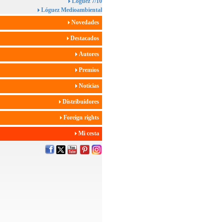
Lóguez 7/10
Lóguez Medioambiental
Novedades
Destacados
Autores
Premios
Noticias
Distribuidores
Foreign rights
Mi cesta