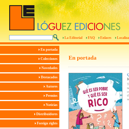
La Editorial
FAQ
Enlaces
Localiza
En portada
En portada
Colecciones
Novedades
Destacados
T
Autores
t
c
Premios
d
s
Noticias
Distribuidores
Foreign rights