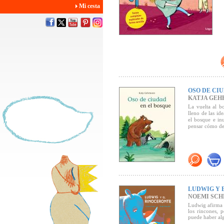
Mi cesta
OSO DE CI
KATJA GE
La vuelta al b
lleno de las id
el bosque e in
pensar cómo de
LUDWIG Y 
NOEMI SCH
Ludwig afirma 
los rincones, 
puede haber al