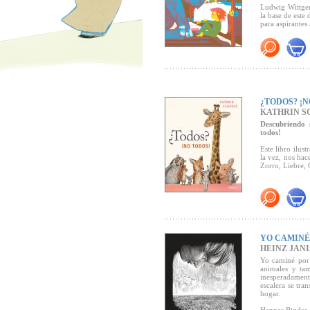
Ludwig Wittgen
la base de este
para aspirantes 
Premio Troisdo
¿TODOS? ¡N
KATHRIN S
Descubriendo 
todos!
Este libro ilus
la vez, nos hac
Zorro, Liebre, 
YO CAMINÉ
HEINZ JAN
Yo caminé por 
animales y ta
inesperadament
escalera se tr
hogar.