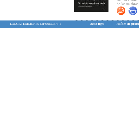
Hannes Binder c
de las palabras
lleva más allá d
LÓGUEZ EDICIONES CIF:09693373-T
Aviso legal
|
Política de prote