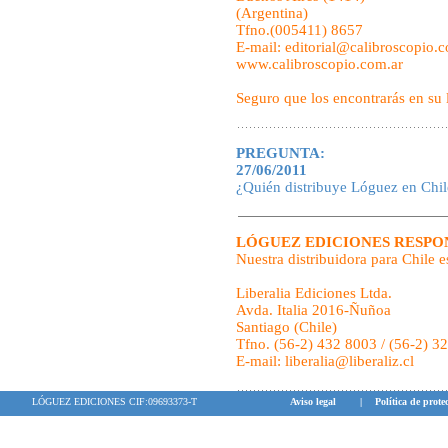
(Argentina)
Tfno.(005411) 8657
E-mail: editorial@calibroscopio.
www.calibroscopio.com.ar
Seguro que los encontrarás en su 
PREGUNTA:
27/06/2011
¿Quién distribuye Lóguez en Chil
LÓGUEZ EDICIONES RESPO
Nuestra distribuidora para Chile e
Liberalia Ediciones Ltda.
Avda. Italia 2016-Ñuñoa
Santiago (Chile)
Tfno. (56-2) 432 8003 / (56-2) 3
E-mail: liberalia@liberaliz.cl
LÓGUEZ EDICIONES CIF:09693373-T
Aviso legal
|
Política de prote