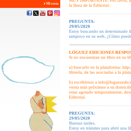
MUY IMPORTANTE: Por favor, abst
Mi cesta
la línea de la Editorial.
PREGUNTA:
29/05/2020
Estoy buscando un determinado lib
tampoco en su web. ¿Cómo puedo 
LÓGUEZ EDICIONES RESPO
Si no encuentran un libro en su li
a) buscarlo en la plataforma: htt
librería, de las asociadas a la pl
b) escribirnos a info@loguezedic
venta más próximos a su domicilio 
estar agotado temporalmente, desc
Editorial.
PREGUNTA:
29/05/2020
Buenas tardes.
Estoy en trámites para abrir una li