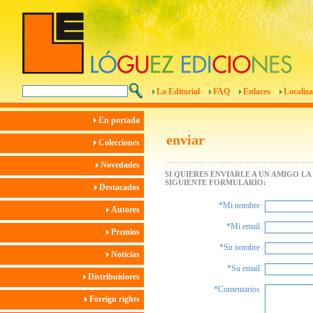
La Editorial
FAQ
Enlaces
Localiza
En portada
enviar
Colecciones
Novedades
SI QUIERES ENVIARLE A UN AMIGO L
SIGUIENTE FORMULARIO:
Destacados
*Mi nombre
Autores
*Mi email
Premios
*Su nombre
Noticias
*Su email
Distribuidores
*Comentarios
Foreign rights