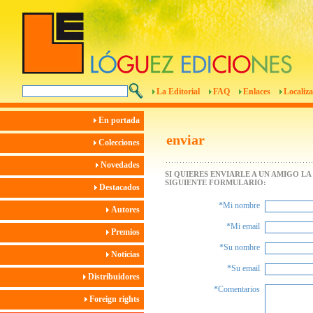
La Editorial
FAQ
Enlaces
Localiza
En portada
enviar
Colecciones
Novedades
SI QUIERES ENVIARLE A UN AMIGO L
SIGUIENTE FORMULARIO:
Destacados
*Mi nombre
Autores
*Mi email
Premios
*Su nombre
Noticias
*Su email
Distribuidores
*Comentarios
Foreign rights