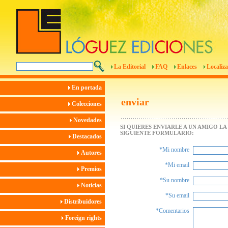
La Editorial
FAQ
Enlaces
Localiza
En portada
enviar
Colecciones
Novedades
SI QUIERES ENVIARLE A UN AMIGO L
SIGUIENTE FORMULARIO:
Destacados
*Mi nombre
Autores
*Mi email
Premios
*Su nombre
Noticias
*Su email
Distribuidores
*Comentarios
Foreign rights