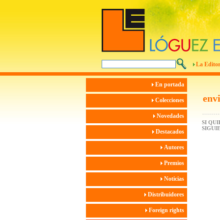
La Editor
En portada
env
Colecciones
Novedades
SI QU
SIGUI
Destacados
Autores
Premios
Noticias
Distribuidores
Foreign rights