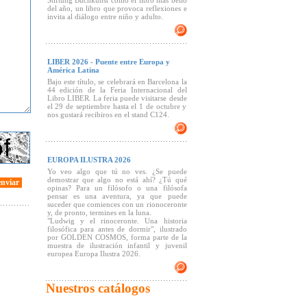
Stiftung Buchkunst como el libro más bello
del año, un libro que provoca reflexiones e
invita al diálogo entre niño y adulto.
LIBER 2026 - Puente entre Europa y
América Latina
Bajo este título, se celebrará en Barcelona la
44 edición de la Feria Internacional del
Libro LIBER. La feria puede visitarse desde
el 29 de septiembre hasta el 1 de octubre y
nos gustará recibiros en el stand C124.
EUROPA ILUSTRA 2026
Yo veo algo que tú no ves. ¿Se puede
demostrar que algo no está ahí? ¿Tú qué
enviar
opinas? Para un filósofo o una filósofa
pensar es una aventura, ya que puede
suceder que comiences con un rionoceronte
y, de pronto, termines en la luna.
"Ludwig y el rinoceronte. Una historia
filosófica para antes de dormir", ilustrado
por GOLDEN COSMOS, forma parte de la
muestra de ilustración infantil y juvenil
europea Europa Ilustra 2026.
Nuestros catálogos