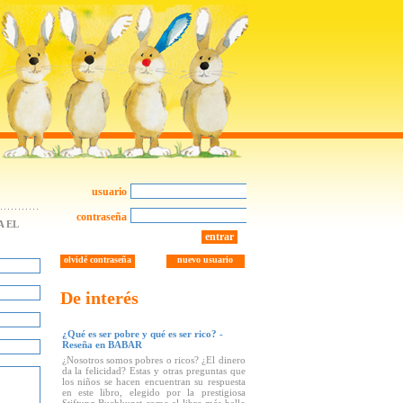
usuario
contraseña
 EL
entrar
olvidé contraseña
nuevo usuario
De interés
¿Qué es ser pobre y qué es ser rico? -
Reseña en BABAR
¿Nosotros somos pobres o ricos? ¿El dinero
da la felicidad? Estas y otras preguntas que
los niños se hacen encuentran su respuesta
en este libro, elegido por la prestigiosa