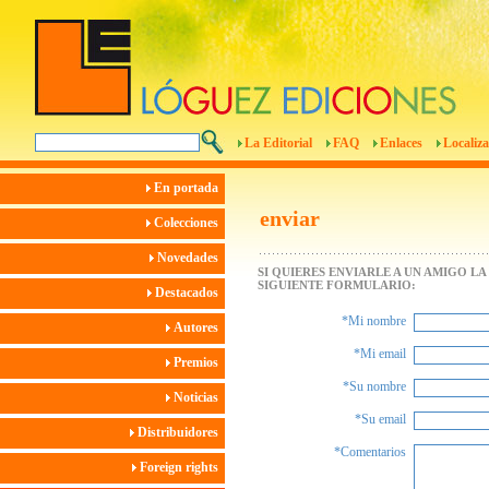
La Editorial
FAQ
Enlaces
Localiza
En portada
enviar
Colecciones
Novedades
SI QUIERES ENVIARLE A UN AMIGO L
SIGUIENTE FORMULARIO:
Destacados
*Mi nombre
Autores
*Mi email
Premios
*Su nombre
Noticias
*Su email
Distribuidores
*Comentarios
Foreign rights