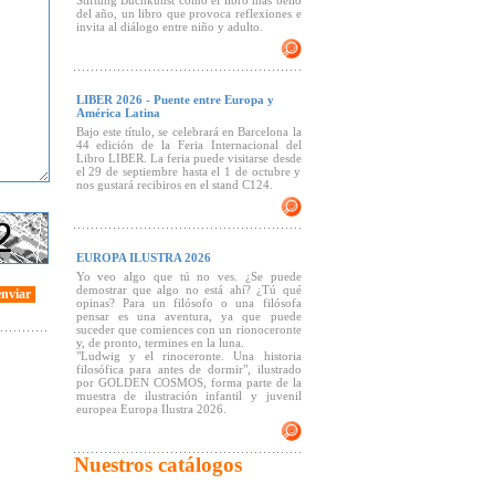
Stiftung Buchkunst como el libro más bello
del año, un libro que provoca reflexiones e
invita al diálogo entre niño y adulto.
LIBER 2026 - Puente entre Europa y
América Latina
Bajo este título, se celebrará en Barcelona la
44 edición de la Feria Internacional del
Libro LIBER. La feria puede visitarse desde
el 29 de septiembre hasta el 1 de octubre y
nos gustará recibiros en el stand C124.
EUROPA ILUSTRA 2026
Yo veo algo que tú no ves. ¿Se puede
demostrar que algo no está ahí? ¿Tú qué
enviar
opinas? Para un filósofo o una filósofa
pensar es una aventura, ya que puede
suceder que comiences con un rionoceronte
y, de pronto, termines en la luna.
"Ludwig y el rinoceronte. Una historia
filosófica para antes de dormir", ilustrado
por GOLDEN COSMOS, forma parte de la
muestra de ilustración infantil y juvenil
europea Europa Ilustra 2026.
Nuestros catálogos