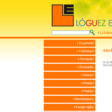
La Editor
En portada
env
Colecciones
Novedades
SI QU
SIGUI
Destacados
Autores
Premios
Noticias
Distribuidores
Foreign rights