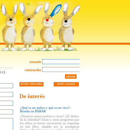
usuario
contraseña
 EL
entrar
olvidé contraseña
nuevo usuario
De interés
¿Qué es ser pobre y qué es ser rico? -
Reseña en BABAR
¿Nosotros somos pobres o ricos? ¿El dinero
da la felicidad? Estas y otras preguntas que
los niños se hacen encuentran su respuesta
en este libro, elegido por la prestigiosa