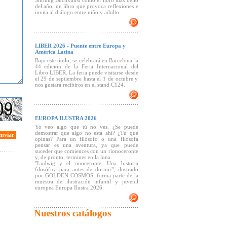
Stiftung Buchkunst como el libro más bello
del año, un libro que provoca reflexiones e
invita al diálogo entre niño y adulto.
LIBER 2026 - Puente entre Europa y
América Latina
Bajo este título, se celebrará en Barcelona la
44 edición de la Feria Internacional del
Libro LIBER. La feria puede visitarse desde
el 29 de septiembre hasta el 1 de octubre y
nos gustará recibiros en el stand C124.
EUROPA ILUSTRA 2026
Yo veo algo que tú no ves. ¿Se puede
demostrar que algo no está ahí? ¿Tú qué
enviar
opinas? Para un filósofo o una filósofa
pensar es una aventura, ya que puede
suceder que comiences con un rionoceronte
y, de pronto, termines en la luna.
"Ludwig y el rinoceronte. Una historia
filosófica para antes de dormir", ilustrado
por GOLDEN COSMOS, forma parte de la
muestra de ilustración infantil y juvenil
europea Europa Ilustra 2026.
Nuestros catálogos