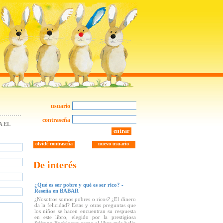
usuario
contraseña
 EL
entrar
olvidé contraseña
nuevo usuario
De interés
¿Qué es ser pobre y qué es ser rico? -
Reseña en BABAR
¿Nosotros somos pobres o ricos? ¿El dinero
da la felicidad? Estas y otras preguntas que
los niños se hacen encuentran su respuesta
en este libro, elegido por la prestigiosa