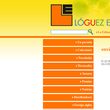
La Editor
En portada
env
Colecciones
Novedades
SI QU
SIGUI
Destacados
Autores
Premios
Noticias
Distribuidores
Foreign rights