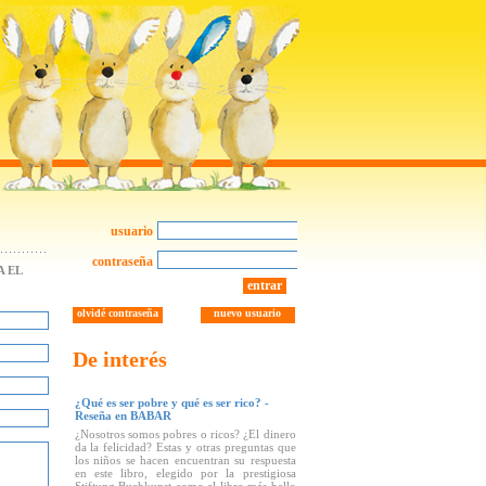
usuario
contraseña
 EL
entrar
olvidé contraseña
nuevo usuario
De interés
¿Qué es ser pobre y qué es ser rico? -
Reseña en BABAR
¿Nosotros somos pobres o ricos? ¿El dinero
da la felicidad? Estas y otras preguntas que
los niños se hacen encuentran su respuesta
en este libro, elegido por la prestigiosa