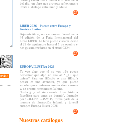
Stiftung Buchkunst como el libro más bello
del año, un libro que provoca reflexiones e
invita al diálogo entre niño y adulto.
LIBER 2026 - Puente entre Europa y
América Latina
Bajo este título, se celebrará en Barcelona la
44 edición de la Feria Internacional del
Libro LIBER. La feria puede visitarse desde
el 29 de septiembre hasta el 1 de octubre y
nos gustará recibiros en el stand C124.
EUROPA ILUSTRA 2026
Yo veo algo que tú no ves. ¿Se puede
demostrar que algo no está ahí? ¿Tú qué
enviar
opinas? Para un filósofo o una filósofa
pensar es una aventura, ya que puede
suceder que comiences con un rionoceronte
y, de pronto, termines en la luna.
"Ludwig y el rinoceronte. Una historia
filosófica para antes de dormir", ilustrado
por GOLDEN COSMOS, forma parte de la
muestra de ilustración infantil y juvenil
europea Europa Ilustra 2026.
Nuestros catálogos