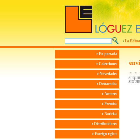
La Editor
En portada
env
Colecciones
Novedades
SI QU
SIGUI
Destacados
Autores
Premios
Noticias
Distribuidores
Foreign rights