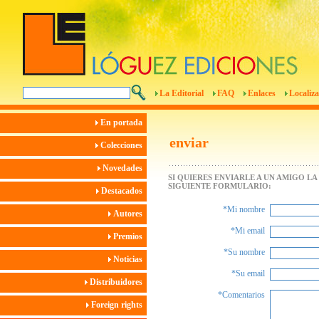
La Editorial
FAQ
Enlaces
Localiza
En portada
enviar
Colecciones
Novedades
SI QUIERES ENVIARLE A UN AMIGO L
SIGUIENTE FORMULARIO:
Destacados
*Mi nombre
Autores
*Mi email
Premios
*Su nombre
Noticias
*Su email
Distribuidores
*Comentarios
Foreign rights