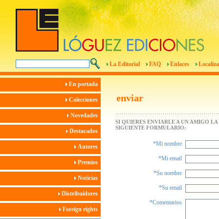
La Editorial
FAQ
Enlaces
Localiza
En portada
enviar
Colecciones
Novedades
SI QUIERES ENVIARLE A UN AMIGO L
SIGUIENTE FORMULARIO:
Destacados
*Mi nombre
Autores
*Mi email
Premios
*Su nombre
Noticias
*Su email
Distribuidores
*Comentarios
Foreign rights