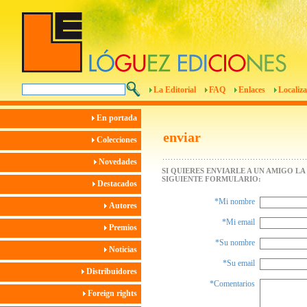
La Editorial
FAQ
Enlaces
Localiza
En portada
enviar
Colecciones
Novedades
SI QUIERES ENVIARLE A UN AMIGO L
SIGUIENTE FORMULARIO:
Destacados
*Mi nombre
Autores
*Mi email
Premios
*Su nombre
Noticias
*Su email
Distribuidores
*Comentarios
Foreign rights