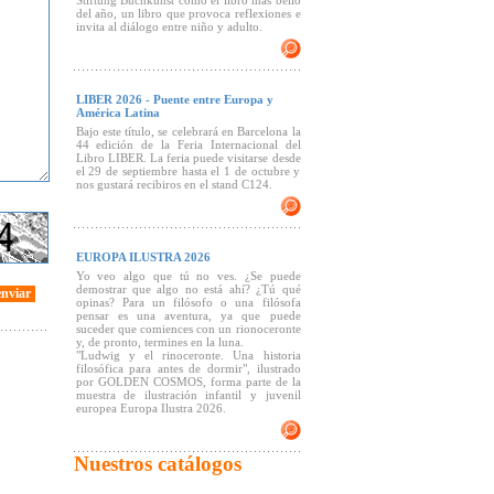
Stiftung Buchkunst como el libro más bello
del año, un libro que provoca reflexiones e
invita al diálogo entre niño y adulto.
LIBER 2026 - Puente entre Europa y
América Latina
Bajo este título, se celebrará en Barcelona la
44 edición de la Feria Internacional del
Libro LIBER. La feria puede visitarse desde
el 29 de septiembre hasta el 1 de octubre y
nos gustará recibiros en el stand C124.
EUROPA ILUSTRA 2026
Yo veo algo que tú no ves. ¿Se puede
demostrar que algo no está ahí? ¿Tú qué
enviar
opinas? Para un filósofo o una filósofa
pensar es una aventura, ya que puede
suceder que comiences con un rionoceronte
y, de pronto, termines en la luna.
"Ludwig y el rinoceronte. Una historia
filosófica para antes de dormir", ilustrado
por GOLDEN COSMOS, forma parte de la
muestra de ilustración infantil y juvenil
europea Europa Ilustra 2026.
Nuestros catálogos