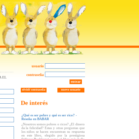
usuario
contraseña
 EL
entrar
olvidé contraseña
nuevo usuario
De interés
¿Qué es ser pobre y qué es ser rico? -
Reseña en BABAR
¿Nosotros somos pobres o ricos? ¿El dinero
da la felicidad? Estas y otras preguntas que
los niños se hacen encuentran su respuesta
en este libro, elegido por la prestigiosa