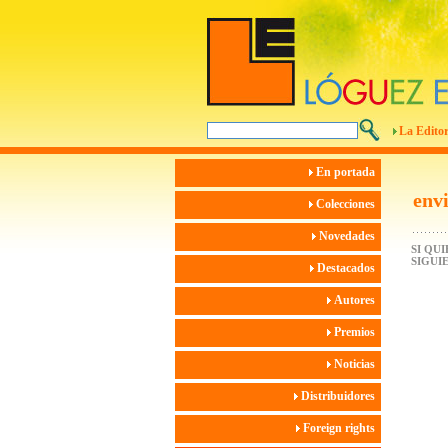
La Editor
En portada
env
Colecciones
Novedades
SI QU
SIGUI
Destacados
Autores
Premios
Noticias
Distribuidores
Foreign rights